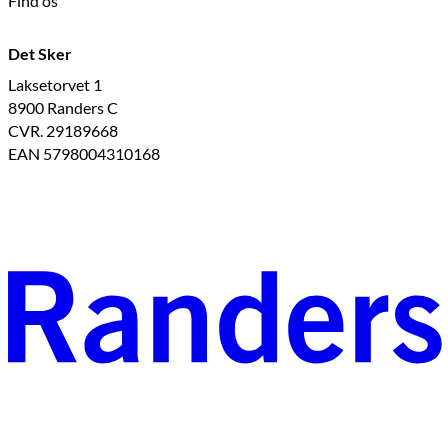
Find os
Det Sker
Laksetorvet 1
8900 Randers C
CVR. 29189668
EAN 5798004310168