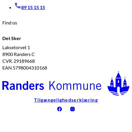
89 15 15 15
Find os
Det Sker
Laksetorvet 1
8900 Randers C
CVR. 29189668
EAN 5798004310168
Tilgængelighedserklæring