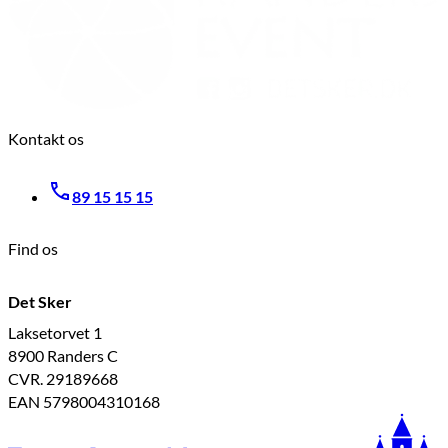
Kontakt os
89 15 15 15
Find os
Det Sker
Laksetorvet 1
8900 Randers C
CVR. 29189668
EAN 5798004310168