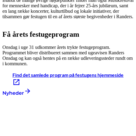
Blandt de mange øvrige højdepunkter finder man også Musikfestival
for mennesker med handicap, der i år fejrer 25-års jubilæum, samt
en lang række koncerter, kulturtilbud og lokale initiativer, der
tilsammen gør festugen til en af årets største begivenheder i Randers.
Få årets festugeprogram
Onsdag i uge 31 udkommer årets trykte festugeprogram.
Programmet bliver distribueret sammen med ugeavisen Randers
Onsdag og kan også hentes på en række udleveringssteder rundt om
i kommunen.
Find det samlede program på festugens hjemmeside
Nyheder