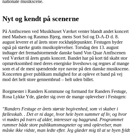
nationale musikscene.
Nyt og kendt på scenerne
På Amfiscenen ved Musikhuset Værket venter blandt andet koncert
med Madsen og Rasmus Bjerg, mens Sort Sol og D-A-D d. 8.
august leverer et af årets store rockhøjdepunkter. Festugen byder
også på stærke gratis musikoplevelser. Torsdag den 13. august
indtager det fremadstormende danske band Von Quar Amfiscenen
ved Værket til årets gratis koncert. Bandet har på kort tid skabt stor
opmærksomhed med deres energiske liveshows og regnes af mange
som et af de mest spændende nye navne på den danske musikscene.
Koncerten giver publikum mulighed for at opleve et band på vej
mod det helt store gennembrud – helt uden billet.
Borgmester i Randers Kommune og formand for Randers Festuge,
Rosa Lykke Yde, glæder sig over de mange oplevelser i Festugen:
"Randers Festuge er årets største begivenhed, som vi skaber i
fællesskab. . Det er ni dage, hvor hele byen summer af liv, og hvor
vi mødes på tværs af alder, interesser og baggrund. Programmet
rummer både store publikumsmagneter og små oplevelser, man
måske ikke vidste, man ledte efter. Jeg glæder mig til at se byen fyldt