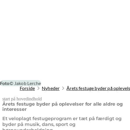
Foto
© Jakob Lerche
Forside
Nyheder
Årets festuge byder på oplevelse
start på hovedindhold
senest opdateret 3. august 2026
Årets festuge byder på oplevelser for alle aldre og
interesser
Et veloplagt festugeprogram er tæt på færdigt og
byder på musik, dans, sport og