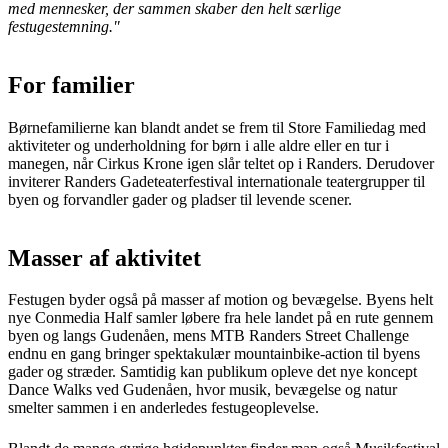
med mennesker, der sammen skaber den helt særlige
festugestemning."
For familier
Børnefamilierne kan blandt andet se frem til Store Familiedag med
aktiviteter og underholdning for børn i alle aldre eller en tur i
manegen, når Cirkus Krone igen slår teltet op i Randers. Derudover
inviterer Randers Gadeteaterfestival internationale teatergrupper til
byen og forvandler gader og pladser til levende scener.
Masser af aktivitet
Festugen byder også på masser af motion og bevægelse. Byens helt
nye Conmedia Half samler løbere fra hele landet på en rute gennem
byen og langs Gudenåen, mens MTB Randers Street Challenge
endnu en gang bringer spektakulær mountainbike-action til byens
gader og stræder. Samtidig kan publikum opleve det nye koncept
Dance Walks ved Gudenåen, hvor musik, bevægelse og natur
smelter sammen i en anderledes festugeoplevelse.