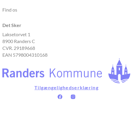
Find os
Det Sker
Laksetorvet 1
8900 Randers C
CVR. 29189668
EAN 5798004310168
Tilgængelighedserklæring