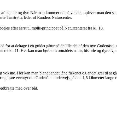
n af planter og dyr. Når man kommer ud på vandet, oplever man den sær
arie Taastrøm, leder af Randers Naturcenter.
deles efter først til mølle-princippet på Naturcenteret fra kl. 10.
ed for at deltage i en guidet gåtur på en lille del af den nye Gudenåsti
enteret kl. 11. Her kan man høre om områdets natur, historie og dyreliv,
voksne. Her kan man blandt andet låne fiskenet og andet grej til at gå 
g høre eventyr om Gudenåen undervejs på den 1,5 kilometer lange rut
 medbragte mad over bål.