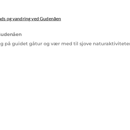
ads og vandring ved Gudenåen
 Gudenåen
på guidet gåtur og vær med til sjove naturaktiviteter,