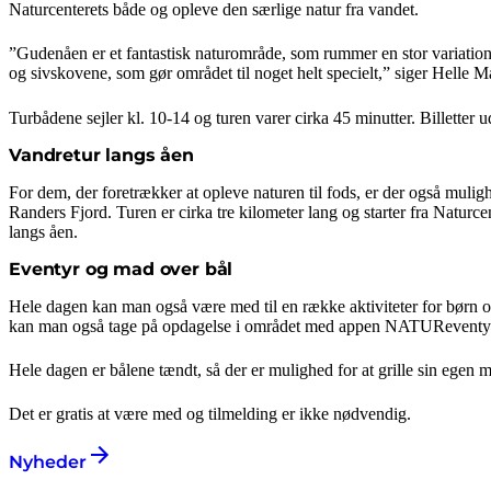
Naturcenterets både og opleve den særlige natur fra vandet.
”Gudenåen er et fantastisk naturområde, som rummer en stor variatio
og sivskovene, som gør området til noget helt specielt,” siger Helle M
Turbådene sejler kl. 10-14 og turen varer cirka 45 minutter. Billetter ud
Vandretur langs åen
For dem, der foretrækker at opleve naturen til fods, er der også muligh
Randers Fjord. Turen er cirka tre kilometer lang og starter fra Naturc
langs åen.
Eventyr og mad over bål
Hele dagen kan man også være med til en række aktiviteter for børn og 
kan man også tage på opdagelse i området med appen NATUReventyr o
Hele dagen er bålene tændt, så der er mulighed for at grille sin egen
Det er gratis at være med og tilmelding er ikke nødvendig.
Nyheder