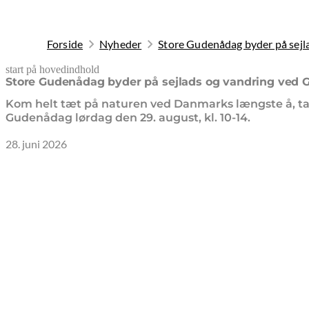
Forside
Nyheder
Store Gudenådag byder på sejl
start på hovedindhold
senest opdateret 28. juni 2026
Store Gudenådag byder på sejlads og vandring ved
Kom helt tæt på naturen ved Danmarks længste å, tag 
Gudenådag lørdag den 29. august, kl. 10-14.
28. juni 2026