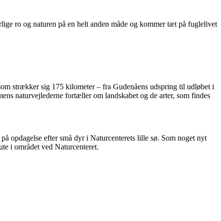
lige ro og naturen på en helt anden måde og kommer tæt på fuglelivet
, som strækker sig 175 kilometer – fra Gudenåens udspring til udløbet i
 mens naturvejlederne fortæller om landskabet og de arter, som findes
på opdagelse efter små dyr i Naturcenterets lille sø. Som noget nyt
e i området ved Naturcenteret.